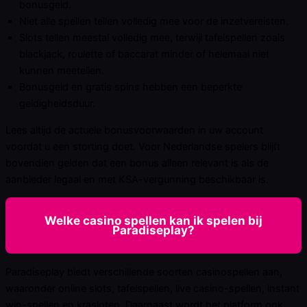
bonusgeld.
Niet alle spellen tellen volledig mee voor de inzetvereisten.
Slots tellen meestal volledig mee, terwijl tafelspellen zoals
blackjack, roulette of baccarat minder of helemaal niet
kunnen meetellen.
Bonusgeld en gratis spins hebben een beperkte
geldigheidsduur.
Lees altijd de actuele bonusvoorwaarden in uw account
voordat u een storting doet. Voor Nederlandse spelers blijft
bovendien gelden dat een bonus alleen relevant is als de
aanbieder legaal en met KSA-vergunning beschikbaar is.
Welke casino spellen kan ik spelen bij
Paradiseplay?
Paradiseplay biedt verschillende soorten casinospellen aan,
waaronder online slots, tafelspellen, live casino-spellen, instant
win-spellen en krasloten. Daarnaast wordt het platform ook