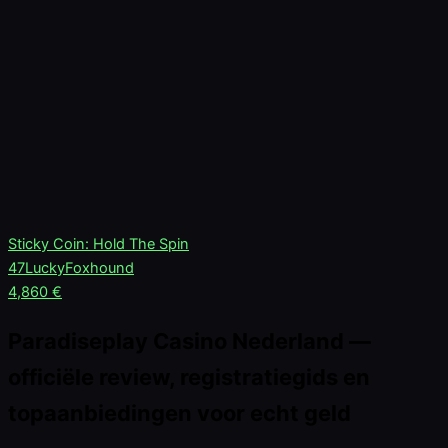
Sticky Coin: Hold The Spin
47LuckyFoxhound
4,860 €
Paradiseplay Casino Nederland —
officiële review, registratiegids en
topaanbiedingen voor echt geld