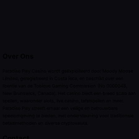
Over Ons
Paradise Play Casino wordt geëxploiteerd door Moody Moose
Limited, geregistreerd in Costa Rica, en beschikt over een
licentie van de Tobique Gaming Commission (No 0000048,
New Brunswick, Canada). Het casino biedt een breed scala aan
spellen, waaronder slots, live casino, tafelspellen en meer.
Paradise Play streeft ernaar een veilige en betrouwbare
speelomgeving te bieden, met ondersteuning voor traditionele
betaalmethoden en diverse cryptovaluta.
Contact