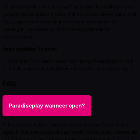
De klantenservice van Paradise Play Casino is bereikbaar voor
geregistreerde spelers via live chat op de website en per e-mail.
Het supportteam staat klaar om vragen over accounts,
betalingen, bonussen en technische problemen te
beantwoorden.
Openingstijden Support:
Live chat: 24/7 beschikbaar voor geregistreerde gebruikers
Email support: Reactietijd binnen 24-48 uur op werkdagen
FAQ
Paradiseplay wanneer open?
Er is geen bevestigde openingsdatum waarop Paradiseplay
legaal in Nederland beschikbaar wordt. Paradiseplay bestaat als
internationaal casino, maar voor Nederlandse spelers is vooral