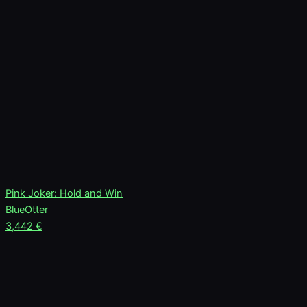
Pink Joker: Hold and Win
BlueOtter
3,442 €