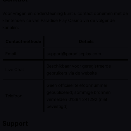
Voor vragen en ondersteuning kunt u contact opnemen met de
klantenservice van Paradise Play Casino via de volgende
kanalen:
Contactmethode
Details
Email
support@paradiseplay.com
Beschikbaar voor geregistreerde
Live Chat
gebruikers via de website
Geen officieel telefoonnummer
gepubliceerd; sommige bronnen
Telefoon
vermelden 01384 241292 (niet
bevestigd)
Support