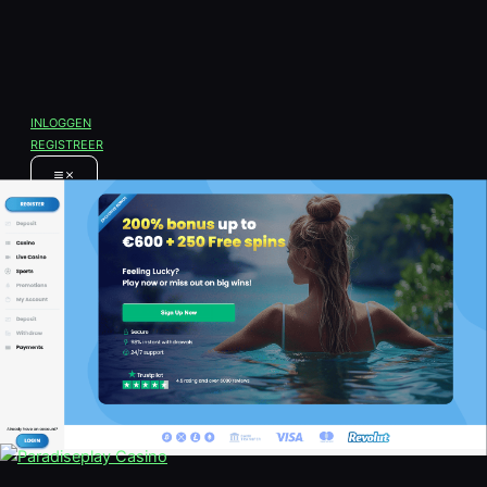
Skip
to
content
INLOGGEN
REGISTREER