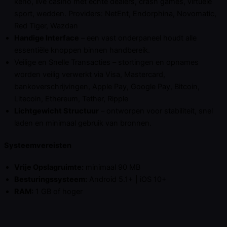
keno, live casino met echte dealers, crash games, virtuele
sport, wedden. Providers: NetEnt, Endorphina, Novomatic,
Red Tiger, Wazdan
Handige Interface
– een vast onderpaneel houdt alle
essentiële knoppen binnen handbereik.
Veilige en Snelle Transacties – stortingen en opnames
worden veilig verwerkt via Visa, Mastercard,
bankoverschrijvingen, Apple Pay, Google Pay, Bitcoin,
Litecoin, Ethereum, Tether, Ripple
Lichtgewicht Structuur
– ontworpen voor stabiliteit, snel
laden en minimaal gebruik van bronnen.
Systeemvereisten
Vrije Opslagruimte:
minimaal 90 MB
Besturingssysteem:
Android 5.1+ | iOS 10+
RAM:
1 GB of hoger