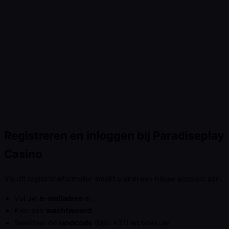
Registreren en inloggen bij Paradiseplay
Casino
Via dit registratieformulier maakt u snel een nieuw account aan.
Vul uw
e-mailadres
in.
Kies een
wachtwoord
.
Selecteer de
landcode
(bijv. +31) en voer uw