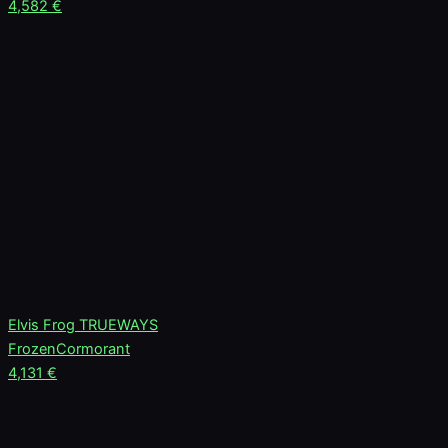
4,582 €
Elvis Frog TRUEWAYS
FrozenCormorant
4,131 €