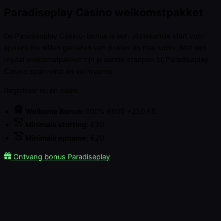
Paradiseplay Casino welkomstpakket
De Paradiseplay Casino-bonus is een uitstekende start voor
spelers die willen genieten van pokies en free spins. Met een
royaal welkomstpakket zijn je eerste stappen bij Paradiseplay
Casino spannend én vol waarde.
Registreer nu en claim:
Welkome Bonus:
200% €600 +250 FS
Minimale storting:
€20
Minimale opname:
€20
Ontvang bonus Paradiseplay