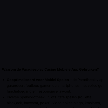
Waarom de Paradiseplay Casino Mobiele App Gebruiken?
Geoptimaliseerd voor Mobiel Spelen
– de Paradiseplay app
garandeert foutloos gamen op smartphones met volledige
functietoegang en responsieve lay-out.
Diverse Spelbibliotheek – Slots, tafelspellen (roulette,
blackjack, baccarat, poker), video poker, bingo, krasloten,